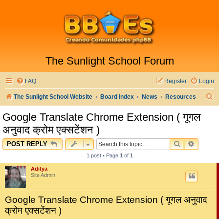
The Sunlight School Forum
FAQ
Register
Login
S
The Sunlight School Website
Board index
News
Resources
e
Google Translate Chrome Extension ( गूगल
a
अनुवाद क्रोम एक्सटेंशन )
r
SEARCH
ADVAN
POST REPLY
c
1 post • Page
1
of
1
h
Aditya
Site Admin
Google Translate Chrome Extension ( गूगल अनुवाद
क्रोम एक्सटेंशन )