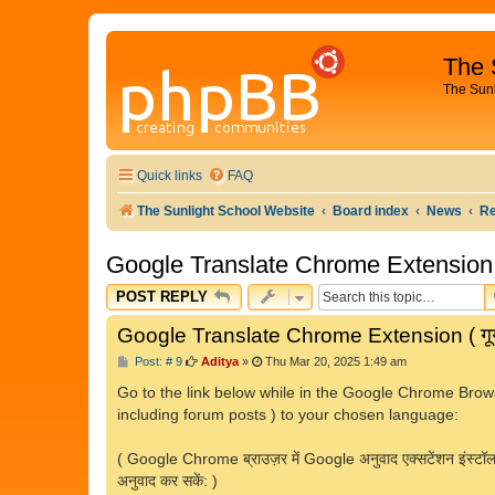
The 
The Sun
Quick links
FAQ
The Sunlight School Website
Board index
News
R
Google Translate Chrome Extension ( ग
POST REPLY
Google Translate Chrome Extension ( गूगल 
P
Post: # 9
Aditya
»
Thu Mar 20, 2025 1:49 am
o
s
Go to the link below while in the Google Chrome Brows
t
including forum posts ) to your chosen language:
( Google Chrome ब्राउज़र में Google अनुवाद एक्सटेंशन इंस्टॉल करन
अनुवाद कर सकें: )