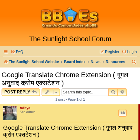
The Sunlight School Forum
FAQ
Register
Login
S
The Sunlight School Website
Board index
News
Resources
e
Google Translate Chrome Extension ( गूगल
a
अनुवाद क्रोम एक्सटेंशन )
r
SEARCH
ADVAN
POST REPLY
c
1 post • Page
1
of
1
h
Aditya
Site Admin
Google Translate Chrome Extension ( गूगल अनुवाद
क्रोम एक्सटेंशन )